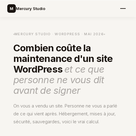
M
Mercury Studio
MERCURY STUDIO · WORDPRESS · MAI 2026
Combien coûte la
maintenance d'un site
WordPress
et ce que
personne ne vous dit
avant de signer
On vous a vendu un site. Personne ne vous a parlé
de ce qui vient après. Hébergement, mises à jour,
sécurité, sauvegardes, voici le vrai calcul.