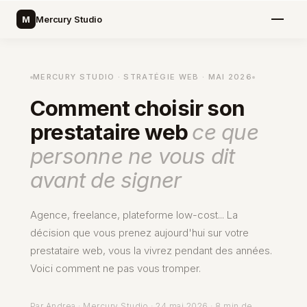
M
Mercury Studio
MERCURY STUDIO · STRATÉGIE WEB · MAI 2026
Comment choisir son
prestataire web
ce que
personne ne vous dit
avant de signer
Agence, freelance, plateforme low-cost... La
décision que vous prenez aujourd'hui sur votre
prestataire web, vous la vivrez pendant des années.
Voici comment ne pas vous tromper.
Par Andrea · Mercury Studio · 24 mai 2026 · 8 min de